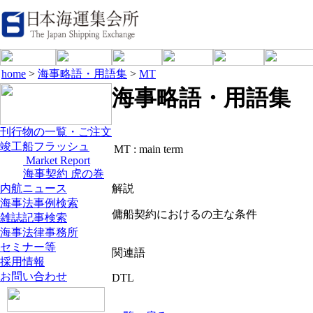
home
>
海事略語・用語集
>
MT
海事略語・用語集
刊行物の一覧・ご注文
竣工船フラッシュ
MT :
main term
Market Report
海事契約 虎の巻
内航ニュース
解説
海事法事例検索
傭船契約におけるの主な条件
雑誌記事検索
海事法律事務所
セミナー等
関連語
採用情報
お問い合わせ
DTL