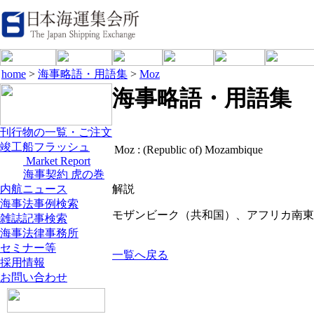
home
>
海事略語・用語集
>
Moz
海事略語・用語集
刊行物の一覧・ご注文
竣工船フラッシュ
Moz :
(Republic of) Mozambique
Market Report
海事契約 虎の巻
内航ニュース
解説
海事法事例検索
モザンビーク（共和国）、アフリカ南東部
雑誌記事検索
海事法律事務所
セミナー等
一覧へ戻る
採用情報
お問い合わせ