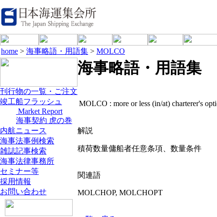
home
>
海事略語・用語集
>
MOLCO
海事略語・用語集
刊行物の一覧・ご注文
竣工船フラッシュ
MOLCO :
more or less (in/at) charterer's opt
Market Report
海事契約 虎の巻
内航ニュース
解説
海事法事例検索
積荷数量傭船者任意条項、数量条件
雑誌記事検索
海事法律事務所
セミナー等
関連語
採用情報
お問い合わせ
MOLCHOP, MOLCHOPT