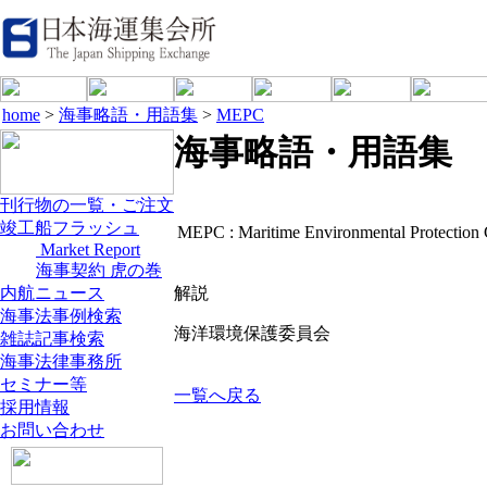
home
>
海事略語・用語集
>
MEPC
海事略語・用語集
刊行物の一覧・ご注文
竣工船フラッシュ
MEPC :
Maritime Environmental Protection
Market Report
海事契約 虎の巻
内航ニュース
解説
海事法事例検索
海洋環境保護委員会
雑誌記事検索
海事法律事務所
セミナー等
一覧へ戻る
採用情報
お問い合わせ