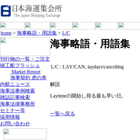
home
>
海事略語・用語集
>
L/C
海事略語・用語集
刊行物の一覧・ご注文
竣工船フラッシュ
L/C :
LAY/CAN, laydays/cancelling
Market Report
海事契約 虎の巻
内航ニュース
解説
海事法事例検索
Laytimeの開始し得る最も早い日。
雑誌記事検索
海事法律事務所
セミナー等
一覧へ戻る
採用情報
お問い合わせ