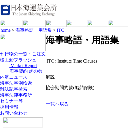
home
>
海事略語・用語集
>
ITC
海事略語・用語集
刊行物の一覧・ご注文
竣工船フラッシュ
ITC :
Institute Time Clauses
Market Report
海事契約 虎の巻
内航ニュース
解説
海事法事例検索
協会期間約款(船舶保険)
雑誌記事検索
海事法律事務所
セミナー等
一覧へ戻る
採用情報
お問い合わせ