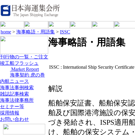
home
>
海事略語・用語集
>
ISSC
海事略語・用語集
刊行物の一覧・ご注文
竣工船フラッシュ
ISSC :
International Ship Security Certificate
Market Report
海事契約 虎の巻
内航ニュース
解説
海事法事例検索
雑誌記事検索
海事法律事務所
船舶保安証書、船舶保安認
セミナー等
舶及び国際港湾施設の保
採用情報
お問い合わせ
づき発給され、ISPS適
け、船舶の保安システム