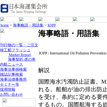
home
>
海事略語・用語集
>
IOPP
海事略語・用語集
刊行物の一覧・ご注文
竣工船フラッシュ
IOPP :
International Oil Pollution Prevention 
Market Report
海事契約 虎の巻
内航ニュース
解説
海事法事例検索
雑誌記事検索
海事法律事務所
国際海水汚濁防止証書。M
セミナー等
れる。船舶が油の排出防
採用情報
お問い合わせ
を受け、条約に定める要
するもの。国際航海する