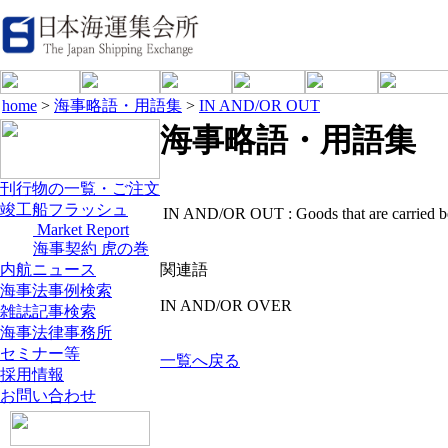
home
>
海事略語・用語集
>
IN AND/OR OUT
海事略語・用語集
刊行物の一覧・ご注文
竣工船フラッシュ
IN AND/OR OUT :
Goods that are carried b
Market Report
海事契約 虎の巻
内航ニュース
関連語
海事法事例検索
IN AND/OR OVER
雑誌記事検索
海事法律事務所
セミナー等
一覧へ戻る
採用情報
お問い合わせ