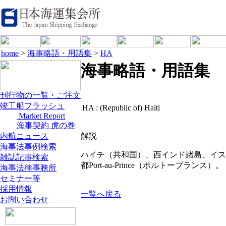
home
>
海事略語・用語集
>
HA
海事略語・用語集
刊行物の一覧・ご注文
竣工船フラッシュ
HA :
(Republic of) Haiti
Market Report
海事契約 虎の巻
内航ニュース
解説
海事法事例検索
ハイチ（共和国）、西インド諸島、イス
雑誌記事検索
都Port-au-Prince（ポルトープランス）。
海事法律事務所
セミナー等
採用情報
一覧へ戻る
お問い合わせ