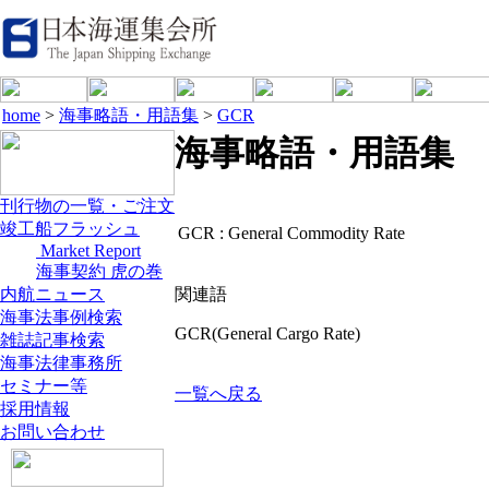
home
>
海事略語・用語集
>
GCR
海事略語・用語集
刊行物の一覧・ご注文
竣工船フラッシュ
GCR :
General Commodity Rate
Market Report
海事契約 虎の巻
内航ニュース
関連語
海事法事例検索
GCR(General Cargo Rate)
雑誌記事検索
海事法律事務所
セミナー等
一覧へ戻る
採用情報
お問い合わせ