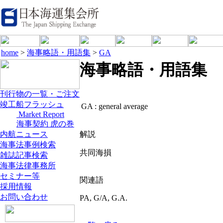
home
>
海事略語・用語集
>
GA
海事略語・用語集
刊行物の一覧・ご注文
竣工船フラッシュ
GA :
general average
Market Report
海事契約 虎の巻
内航ニュース
解説
海事法事例検索
共同海損
雑誌記事検索
海事法律事務所
セミナー等
関連語
採用情報
お問い合わせ
PA, G/A, G.A.