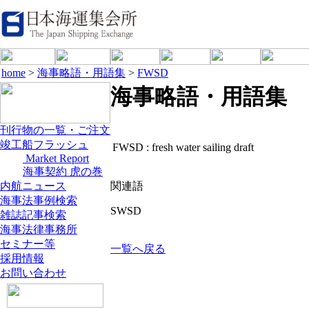
home
>
海事略語・用語集
>
FWSD
海事略語・用語集
刊行物の一覧・ご注文
竣工船フラッシュ
FWSD :
fresh water sailing draft
Market Report
海事契約 虎の巻
内航ニュース
関連語
海事法事例検索
SWSD
雑誌記事検索
海事法律事務所
セミナー等
一覧へ戻る
採用情報
お問い合わせ