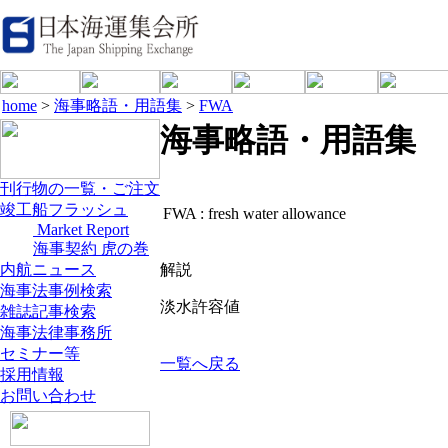
home
>
海事略語・用語集
>
FWA
海事略語・用語集
刊行物の一覧・ご注文
竣工船フラッシュ
FWA :
fresh water allowance
Market Report
海事契約 虎の巻
内航ニュース
解説
海事法事例検索
淡水許容値
雑誌記事検索
海事法律事務所
セミナー等
一覧へ戻る
採用情報
お問い合わせ