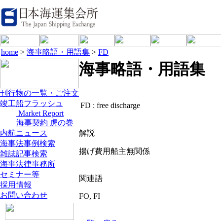
home
>
海事略語・用語集
>
FD
海事略語・用語集
刊行物の一覧・ご注文
竣工船フラッシュ
FD :
free discharge
Market Report
海事契約 虎の巻
内航ニュース
解説
海事法事例検索
揚げ費用船主無関係
雑誌記事検索
海事法律事務所
セミナー等
関連語
採用情報
お問い合わせ
FO, FI