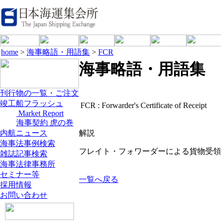
home
>
海事略語・用語集
>
FCR
海事略語・用語集
刊行物の一覧・ご注文
竣工船フラッシュ
FCR :
Forwarder's Certificate of Receipt
Market Report
海事契約 虎の巻
内航ニュース
解説
海事法事例検索
フレイト・フォワーダーによる貨物受領
雑誌記事検索
海事法律事務所
セミナー等
一覧へ戻る
採用情報
お問い合わせ