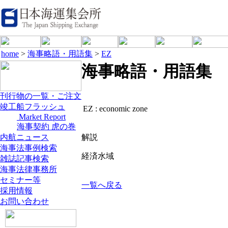
home
>
海事略語・用語集
>
EZ
海事略語・用語集
刊行物の一覧・ご注文
竣工船フラッシュ
EZ :
economic zone
Market Report
海事契約 虎の巻
内航ニュース
解説
海事法事例検索
経済水域
雑誌記事検索
海事法律事務所
セミナー等
一覧へ戻る
採用情報
お問い合わせ