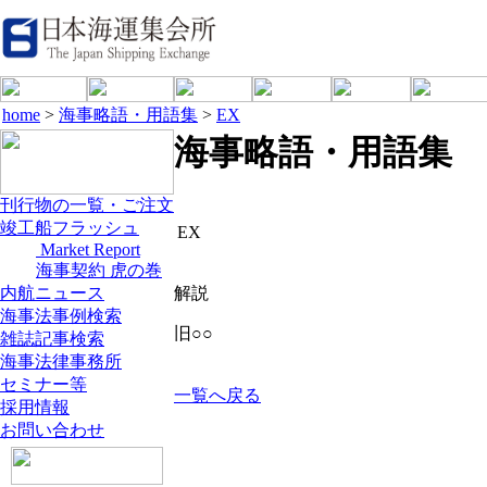
home
>
海事略語・用語集
>
EX
海事略語・用語集
刊行物の一覧・ご注文
竣工船フラッシュ
EX
Market Report
海事契約 虎の巻
内航ニュース
解説
海事法事例検索
旧○○
雑誌記事検索
海事法律事務所
セミナー等
一覧へ戻る
採用情報
お問い合わせ