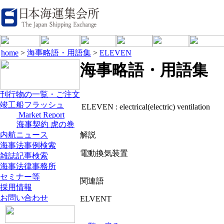
home
>
海事略語・用語集
>
ELEVEN
海事略語・用語集
刊行物の一覧・ご注文
竣工船フラッシュ
ELEVEN :
electrical(electric) ventilation
Market Report
海事契約 虎の巻
内航ニュース
解説
海事法事例検索
電動換気装置
雑誌記事検索
海事法律事務所
セミナー等
関連語
採用情報
お問い合わせ
ELVENT