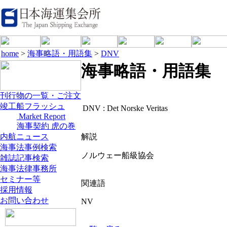
home
>
海事略語・用語集
>
DNV
海事略語・用語集
刊行物の一覧・ご注文
竣工船フラッシュ
DNV :
Det Norske Veritas
Market Report
海事契約 虎の巻
内航ニュース
解説
海事法事例検索
ノルウェー船級協会
雑誌記事検索
海事法律事務所
セミナー等
関連語
採用情報
お問い合わせ
NV