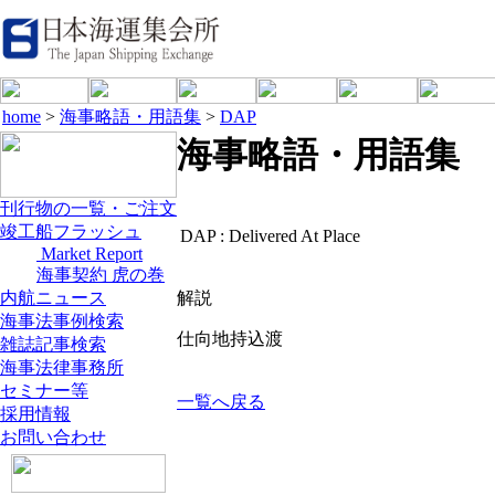
home
>
海事略語・用語集
>
DAP
海事略語・用語集
刊行物の一覧・ご注文
竣工船フラッシュ
DAP :
Delivered At Place
Market Report
海事契約 虎の巻
内航ニュース
解説
海事法事例検索
仕向地持込渡
雑誌記事検索
海事法律事務所
セミナー等
一覧へ戻る
採用情報
お問い合わせ