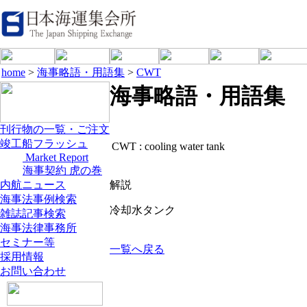
home
>
海事略語・用語集
>
CWT
海事略語・用語集
刊行物の一覧・ご注文
竣工船フラッシュ
CWT :
cooling water tank
Market Report
海事契約 虎の巻
内航ニュース
解説
海事法事例検索
冷却水タンク
雑誌記事検索
海事法律事務所
セミナー等
一覧へ戻る
採用情報
お問い合わせ