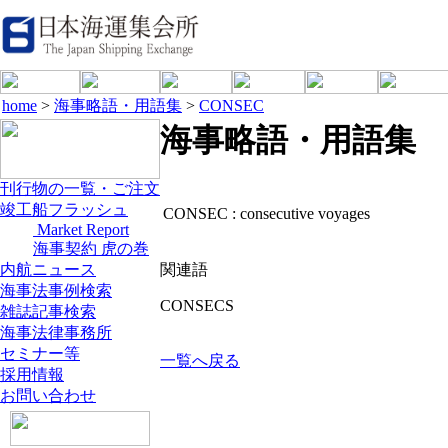
home
>
海事略語・用語集
>
CONSEC
海事略語・用語集
刊行物の一覧・ご注文
竣工船フラッシュ
CONSEC :
consecutive voyages
Market Report
海事契約 虎の巻
内航ニュース
関連語
海事法事例検索
CONSECS
雑誌記事検索
海事法律事務所
セミナー等
一覧へ戻る
採用情報
お問い合わせ