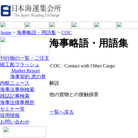
home
>
海事略語・用語集
>
COC
海事略語・用語集
刊行物の一覧・ご注文
竣工船フラッシュ
COC :
Contact with Other Cargo
Market Report
海事契約 虎の巻
内航ニュース
解説
海事法事例検索
他の貨物との接触損害
雑誌記事検索
海事法律事務所
セミナー等
一覧へ戻る
採用情報
お問い合わせ