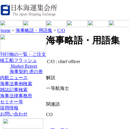
home
>
海事略語・用語集
>
C/O
海事略語・用語集
刊行物の一覧・ご注文
竣工船フラッシュ
C/O :
chief officer
Market Report
海事契約 虎の巻
内航ニュース
解説
海事法事例検索
一等航海士
雑誌記事検索
海事法律事務所
セミナー等
関連語
採用情報
お問い合わせ
CO