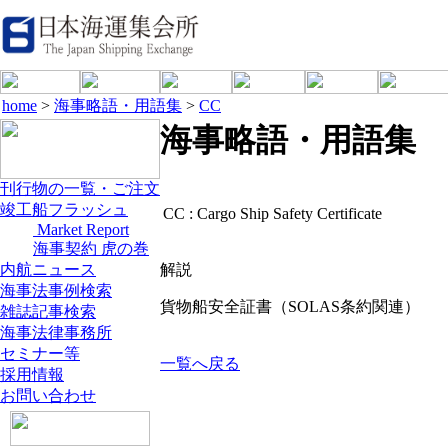
home
>
海事略語・用語集
>
CC
海事略語・用語集
刊行物の一覧・ご注文
竣工船フラッシュ
CC :
Cargo Ship Safety Certificate
Market Report
海事契約 虎の巻
内航ニュース
解説
海事法事例検索
貨物船安全証書（SOLAS条約関連）
雑誌記事検索
海事法律事務所
セミナー等
一覧へ戻る
採用情報
お問い合わせ