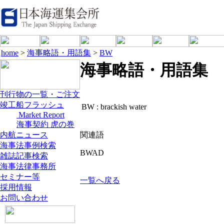
home
>
海事略語・用語集
>
BW
海事略語・用語集
刊行物の一覧・ご注文
竣工船フラッシュ
BW :
brackish water
Market Report
海事契約 虎の巻
内航ニュース
関連語
海事法事例検索
BWAD
雑誌記事検索
海事法律事務所
セミナー等
一覧へ戻る
採用情報
お問い合わせ