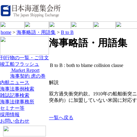
home
>
海事略語・用語集
>
B to B
海事略語・用語集
刊行物の一覧・ご注文
竣工船フラッシュ
B to B :
both to blame collision clause
Market Report
海事契約 虎の巻
内航ニュース
解説
海事法事例検索
双方過失衝突約款。1910年の船舶衝突
雑誌記事検索
突条約）に加盟していない米国に対応す
海事法律事務所
セミナー等
採用情報
一覧へ戻る
お問い合わせ