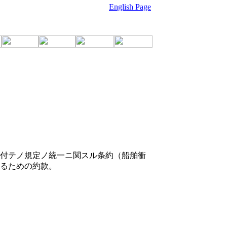
English Page
ニ付テノ規定ノ統一ニ関スル条約（船舶衝
るための約款。