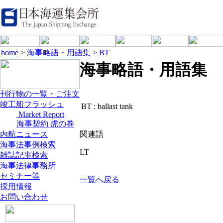
home
>
海事略語・用語集
>
BT
海事略語・用語集
刊行物の一覧・ご注文
竣工船フラッシュ
BT :
ballast tank
Market Report
海事契約 虎の巻
内航ニュース
関連語
海事法事例検索
LT
雑誌記事検索
海事法律事務所
セミナー等
一覧へ戻る
採用情報
お問い合わせ