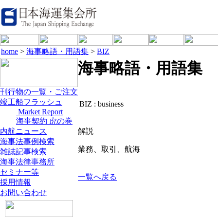
home
>
海事略語・用語集
>
BIZ
海事略語・用語集
刊行物の一覧・ご注文
竣工船フラッシュ
BIZ :
business
Market Report
海事契約 虎の巻
内航ニュース
解説
海事法事例検索
業務、取引、航海
雑誌記事検索
海事法律事務所
セミナー等
一覧へ戻る
採用情報
お問い合わせ