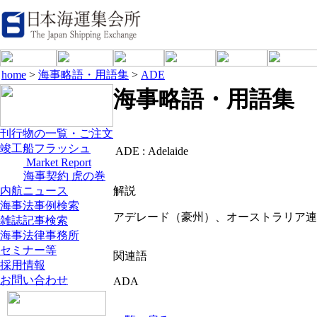
home
>
海事略語・用語集
>
ADE
海事略語・用語集
刊行物の一覧・ご注文
竣工船フラッシュ
ADE :
Adelaide
Market Report
海事契約 虎の巻
内航ニュース
解説
海事法事例検索
アデレード（豪州）、オーストラリア連
雑誌記事検索
海事法律事務所
セミナー等
関連語
採用情報
お問い合わせ
ADA